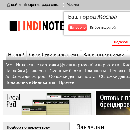
войти
зарегистрироваться
Москва
Ваш город
Москва
indinotes
+7
Да, верно
Выбрать другой
Подарочн
Новое!
Скетчбуки и альбомы
Записные книжки
Все
Индексные карточки (флеш карточки) и картотеки
Кис
Наклейки (стикеры)
Сменные блоки
Планшеты
Пеналы
Альбомы для марок
Обложки для паспорта
Обложки для з
Подарочные Индикарты
Прочее
Закладки
Подбор по параметрам