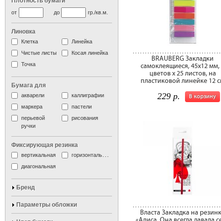
Плотность бумаги
от
до
гр./кв.м.
Линовка
Клетка
Линейка
Чистые листы
Косая линейка
BRAUBERG Закладки
Точка
самоклеящиеся, 45х12 мм,
цветов х 25 листов, на
пластиковой линейке 12 
Бумага для
229 р.
акварели
каллиграфии
В корзину
маркера
пастели
перьевой
рисования
ручки
Фиксирующая резинка
вертикальная
горизонтальная
диагональная
Бренд
Параметры обложки
Власта Закладка на резин
«Алиса. Она всегда давала с