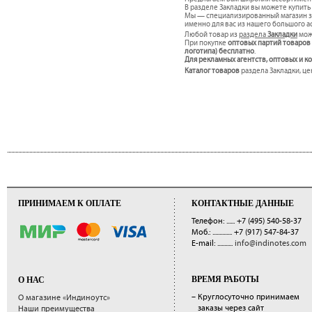
В разделе Закладки вы можете купить 
Мы — специализированный магазин за
именно для вас из нашего большого а
Любой товар из
раздела
Закладки
мож
При покупке
оптовых партий товаров
логотипа) бесплатно
.
Для рекламных агентств, оптовых и 
Каталог товаров
раздела Закладки, це
ПРИНИМАЕМ К ОПЛАТЕ
КОНТАКТНЫЕ ДАННЫЕ
Телефон: ......
+7 (495) 540-58-37
Моб.: ..............
+7 (917) 547-84-37
E-mail: ...........
info@indinotes.com
ВРЕМЯ РАБОТЫ
О НАС
– Круглосуточно принимаем
О магазине «Индиноутс»
заказы через сайт
Наши преимущества