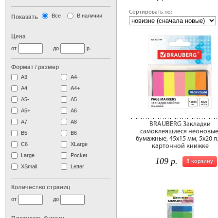
Сортировать по:
Все
В наличии
Показать
Цена
от
до
р.
Формат / размер
А3
А4-
А4
A4+
А5-
А5
A5+
А6
А7
A8
BRAUBERG Закладки
самоклеящиеся неоновые
B5
B6
бумажные, 45х15 мм, 5х20 л.
C6
XLarge
картонной книжке
Large
Pocket
109 р.
В корзину
XSmall
Letter
Количество страниц
от
до