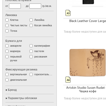
Плотность бумаги
от
до
гр./кв.м.
А5
Линовка
Клетка
Линейка
Black Leather Cover Large
Чистые листы
Косая линейка
Точка
Товар более недоступен для за
Бумага для
акварели
каллиграфии
маркера
пастели
перьевой
рисования
ручки
Фиксирующая резинка
вертикальная
горизонтальная
диагональная
А6
Artskin Studio Susan Rudat
Бренд
Чашка кофе
Параметры обложки
Товар более недоступен для за