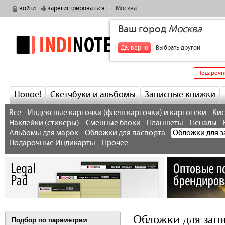
войти
зарегистрироваться
Москва
Ваш город
Москва
indinotes
+7
Да, верно
Выбрать другой
Подарочн
Новое!
Скетчбуки и альбомы
Записные книжки
Все
Индексные карточки (флеш карточки) и картотеки
Кис
Наклейки (стикеры)
Сменные блоки
Планшеты
Пеналы
Альбомы для марок
Обложки для паспорта
Обложки для 
Подарочные Индикарты
Прочее
Обложки для зап
Подбор по параметрам