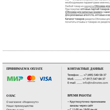
необходимыми параметрами именно дл
Любой товар из
раздела
Обложки для
При покупке
оптовых партий товаров
(
Обложки для записных книжек
c нане
Для рекламных агентств, оптовых и 
Каталог товаров
раздела Обложки для
почитать отзывы о товарах из раздел
ПРИНИМАЕМ К ОПЛАТЕ
КОНТАКТНЫЕ ДАННЫЕ
Телефон: ......
+7 (495) 540-58-37
Моб.: ..............
+7 (917) 547-84-37
E-mail: ...........
info@indinotes.com
ВРЕМЯ РАБОТЫ
О НАС
– Круглосуточно принимаем
О магазине «Индиноутс»
заказы через сайт
Наши преимущества
– С 11:00 до 19:00 пн-пт
Отзывы о нас