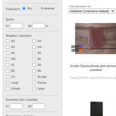
Сортировать по:
Все
В наличии
Показать
Цена
от
до
р.
Формат / размер
А3
А4-
А4
A4+
А5-
А5
A5+
А6
А7
A8
Inside Органайзер для запи
книжки
B5
B6
C6
XLarge
Товар более недоступен для за
Large
Pocket
XSmall
Letter
Количество страниц
от
до