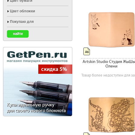
Цвет бумаги
Цвет обложки
Покупаю для
А6
Artskin Studio Студия ЖыШ
Олени
Товар более недоступен для за