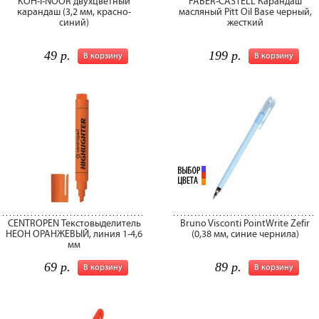
KOH-I-NOOR двухцветный
FABER-CASTELL Карандаш
карандаш (3,2 мм, красно-
масляный Pitt Oil Base черный,
синий)
жесткий
49 р.
199 р.
В корзину
В корзину
CENTROPEN Текстовыделитель
Bruno Visconti PointWrite Zefir
НЕОН ОРАНЖЕВЫЙ, линия 1-4,6
(0,38 мм, синие чернила)
мм
69 р.
89 р.
В корзину
В корзину