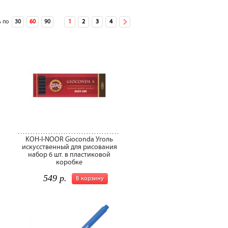
 по
30
60
90
1
2
3
4
KOH-I-NOOR Gioconda Уголь
искусственный для рисования
набор 6 шт. в пластиковой
коробке
549 р.
В корзину