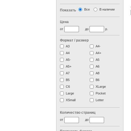
Все
В наличии
Показать
Цена
от
до
р.
Формат / размер
А3
А4-
А4
A4+
А5-
А5
A5+
А6
А7
A8
B5
B6
C6
XLarge
Large
Pocket
XSmall
Letter
Количество страниц
от
до