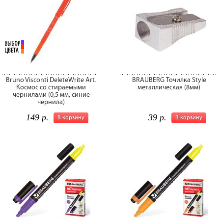
Bruno Visconti DeleteWrite Art.
BRAUBERG Точилка Style
Космос со стираемыми
металлическая (8мм)
чернилами (0,5 мм, синие
чернила)
149 р.
39 р.
В корзину
В корзину