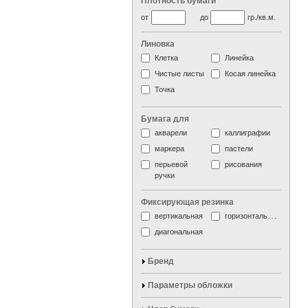
Плотность бумаги
от
до
гр./кв.м.
Линовка
Клетка
Линейка
Чистые листы
Косая линейка
Точка
Бумага для
акварели
каллиграфии
маркера
пастели
перьевой
рисования
ручки
Фиксирующая резинка
вертикальная
горизонтальная
диагональная
Бренд
Параметры обложки