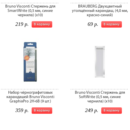
Bruno Visconti Стержень для
BRAUBERG Двухцветный
SmartWrite (0,5 мм, синие
утолщённый карандаш, (4,0 мм,
чернила) (х10)
красно-синий)
219 р.
69 р.
В корзину
В корзину
Набор чёрнографитовых
Bruno Visconti Стержень для
карандашей Bruno Visconti
SoftWrite (0,5 мм, синие
GraphixPro 2H-6B (9 шт.)
чернила) (х10)
359 р.
249 р.
В корзину
В корзину