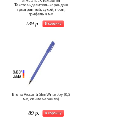
STAEDTLER TextSurfer
Текстовыделитель-карандаш
трехгранный, сухой, неон,
грифель 4 мм
139 р.
В корзину
Bruno Visconti SlimWrite Joy (0,5
мм, синие чернила)
89 р.
В корзину