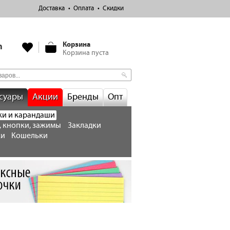
Доставка
Оплата
Скидки
Корзина
m
Корзина пуста
суары
Акции
Бренды
Опт
ки и карандаши
, кнопки, зажимы
Закладки
ки
Кошельки