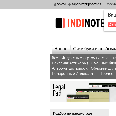
войти
зарегистрироваться
Москв
Ва
indinotes
Да, 
Новое!
Скетчбуки и альбом
Все
Индексные карточки (флеш ка
Наклейки (стикеры)
Сменные бло
Альбомы для марок
Обложки для 
Подарочные Индикарты
Прочее
Подбор по параметрам