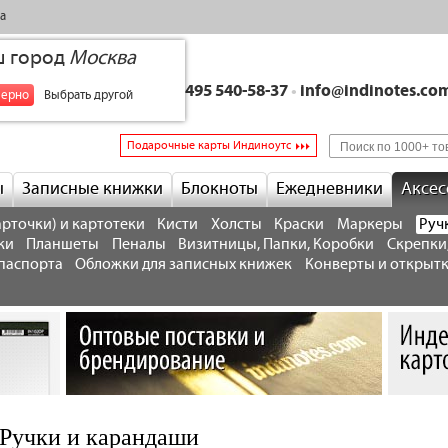
а
ш город
Москва
+7 495 540-58-37
•
info@indinotes.co
верно
Выбрать другой
Подарочные карты Индиноутс
ы
Записные книжки
Блокноты
Ежедневники
Аксес
рточки) и картотеки
Кисти
Холсты
Краски
Маркеры
Руч
ки
Планшеты
Пеналы
Визитницы, Папки, Коробки
Скрепки
паспорта
Обложки для записных книжек
Конверты и открыт
Ручки и карандаши