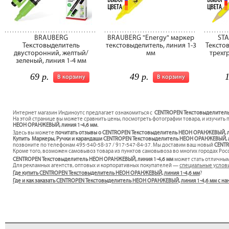
BRAUBERG
BRAUBERG "Energy" маркер
STA
Текстовыделитель
текстовыделитель, линия 1-3
Тексто
двусторонний, желтый/
мм
трехг
зеленый, линия 1-4 мм
69 р.
49 р.
1
В корзину
В корзину
Интернет магазин Индиноутс предлагает ознакомиться с
CENTROPEN Текстовыделитель 
На этой странице вы можете сравнить цены, посмотреть фотографии товара, и изучить 
НЕОН ОРАНЖЕВЫЙ, линия 1-4,6 мм.
Здесь вы можете
почитать отзывы о CENTROPEN Текстовыделитель НЕОН ОРАНЖЕВЫЙ, л
Купить Маркеры, Ручки и карандаши CENTROPEN Текстовыделитель НЕОН ОРАНЖЕВЫЙ, лин
позвоните по телефонам 495-540-58-37 / 917-547-84-37. Мы доставим ваш новый
CENTR
Кроме того, возможен самовывоз товара из пунктов самовывоза во многих городах Росс
CENTROPEN Текстовыделитель НЕОН ОРАНЖЕВЫЙ, линия 1-4,6 мм
может стать отличны
Для рекламных агентств, оптовых и корпоративных покупателей —
специальные услов
Где купить CENTROPEN Текстовыделитель НЕОН ОРАНЖЕВЫЙ, линия 1-4,6 мм
?
Где и как заказать CENTROPEN Текстовыделитель НЕОН ОРАНЖЕВЫЙ, линия 1-4,6 мм с н