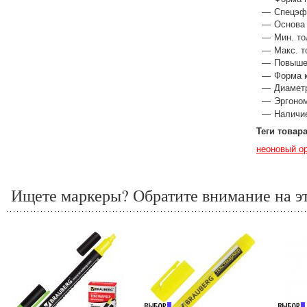
Спецэф
Основа 
Мин. то
Макс. т
Повышен
Форма к
Диаметр
Эргоном
Наличие
Теги товар
неоновый о
Ищете маркеры? Обратите внимание на эт