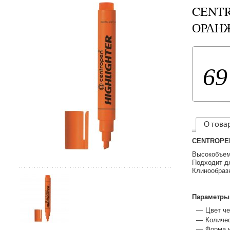
CENTR
ОРАНЖ
69
О това
CENTROPEN
Высокобъем
Подходит д
Клинообраз
Параметры
Цвет ч
Количес
Форма 