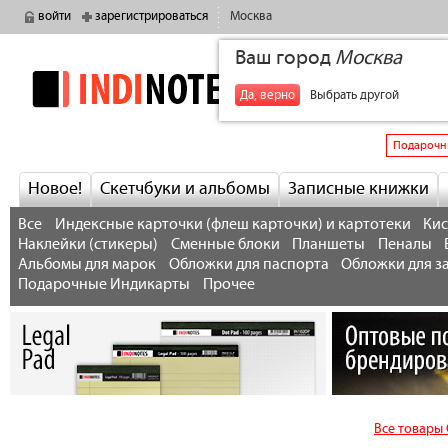
войти
зарегистрироваться
Москва
Ваш город
Москва
indinotes
+7
Да, верно
Выбрать другой
Подарочн
Новое!
Скетчбуки и альбомы
Записные книжки
Все
Индексные карточки (флеш карточки) и картотеки
Кис
Наклейки (стикеры)
Сменные блоки
Планшеты
Пеналы
Альбомы для марок
Обложки для паспорта
Обложки для з
Подарочные Индикарты
Прочее
Все товары