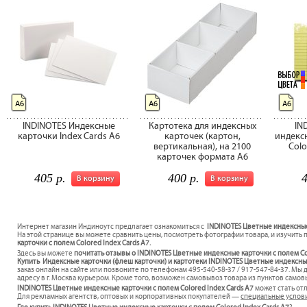
А6
А6
А6
INDINOTES Индексные
Картотека для индексных
IN
карточки Index Cards A6
карточек (картон,
индекс
вертикальная), на 2100
Colo
карточек формата А6
405 р.
400 р.
4
В корзину
В корзину
Интернет магазин Индиноутс предлагает ознакомиться с
INDINOTES Цветные индексные 
На этой странице вы можете сравнить цены, посмотреть фотографии товара, и изучить 
карточки с полем Colored Index Cards A7.
Здесь вы можете
почитать отзывы о INDINOTES Цветные индексные карточки с полем Co
Купить Индексные карточки (флеш карточки) и картотеки INDINOTES Цветные индексные 
заказ онлайн на сайте или позвоните по телефонам 495-540-58-37 / 917-547-84-37. Мы
адресу в г. Москва курьером. Кроме того, возможен самовывоз товара из пунктов самов
INDINOTES Цветные индексные карточки с полем Colored Index Cards A7
может стать о
Для рекламных агентств, оптовых и корпоративных покупателей —
специальные услов