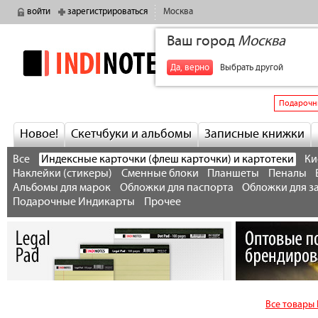
войти
зарегистрироваться
Москва
Ваш город
Москва
indinotes
+7
Да, верно
Выбрать другой
Подарочн
Новое!
Скетчбуки и альбомы
Записные книжки
Все
Индексные карточки (флеш карточки) и картотеки
Ки
Наклейки (стикеры)
Сменные блоки
Планшеты
Пеналы
Альбомы для марок
Обложки для паспорта
Обложки для з
Подарочные Индикарты
Прочее
Все товары