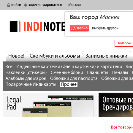
войти
зарегистрироваться
Москва
Ваш город
Москва
indinotes
+7
Да, верно
Выбрать другой
Подарочн
Новое!
Скетчбуки и альбомы
Записные книжки
Все
Индексные карточки (флеш карточки) и картотеки
Кис
Наклейки (стикеры)
Сменные блоки
Планшеты
Пеналы
Альбомы для марок
Обложки для паспорта
Обложки для з
Подарочные Индикарты
Прочее
Все товары