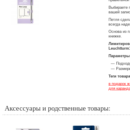
Выбираете п
вашей запис
Петля сдела
всегда наде
Основа из 
книжке.
Лимитирова
Leuchtturm
Параметры
Подход
Размеры
Теги товар
в подарок 
для каранд
Аксессуары и родственные товары: