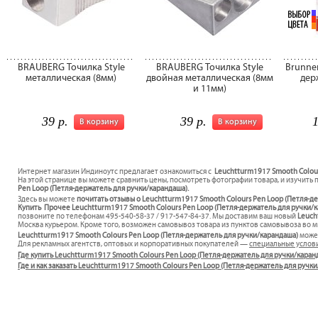
BRAUBERG Точилка Style
BRAUBERG Точилка Style
Brunnen
металлическая (8мм)
двойная металлическая (8мм
дер
и 11мм)
39 р.
39 р.
1
В корзину
В корзину
Интернет магазин Индиноутс предлагает ознакомиться с
Leuchtturm1917 Smooth Colour
На этой странице вы можете сравнить цены, посмотреть фотографии товара, и изучить 
Pen Loop (Петля-держатель для ручки/карандаша).
Здесь вы можете
почитать отзывы о Leuchtturm1917 Smooth Colours Pen Loop (Петля-д
Купить Прочее Leuchtturm1917 Smooth Colours Pen Loop (Петля-держатель для ручки/ка
позвоните по телефонам 495-540-58-37 / 917-547-84-37. Мы доставим ваш новый
Leuch
Москва курьером. Кроме того, возможен самовывоз товара из пунктов самовывоза во мн
Leuchtturm1917 Smooth Colours Pen Loop (Петля-держатель для ручки/карандаша)
може
Для рекламных агентств, оптовых и корпоративных покупателей —
специальные услов
Где купить Leuchtturm1917 Smooth Colours Pen Loop (Петля-держатель для ручки/каран
Где и как заказать Leuchtturm1917 Smooth Colours Pen Loop (Петля-держатель для руч